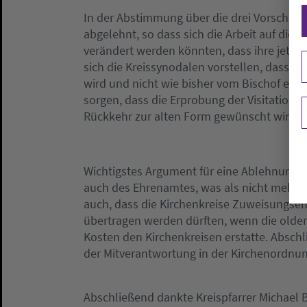
In der Abstimmung über die drei Vorschläg
abgelehnt, so dass sich die Arbeit auf die F
verändert werden könnten, dass ihre jetzig
sich die Kreissynodalen vorstellen, dass i
wird und nicht wie bisher vom Bischof ern
sorgen, dass die Erprobung der Visitation 
Rückkehr zur alten Form gewünscht wird.
Wichtigstes Argument für eine Ablehnung 
auch des Ehrenamtes, was als nicht mehr le
auch, dass die Kirchenkreise Zuweisungse
übertragen werden dürften, wenn die olde
Kosten den Kirchenkreisen erstatte. Abschli
der Mitverantwortung in der Kirchenordnun
Abschließend dankte Kreispfarrer Michael 