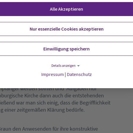
e wurden Vorschlag eins und drei fast einstimmig
Alle Akzeptieren
rage konzentrierte, wie die Kirchenkreise so
e Struktur noch erkennbar bleibt. Hier konnten
n Zukunft der Kreispfarrer von der Synode gewählt
Nur essenzielle Cookies akzeptieren
annt wird. Für Überraschung dürfte die Forderung
in der jetzigen neuen Form abgelehnt wird und eine
Einwilligung speichern
Details anzeigen
war die übermäßige Arbeitsbelastung besonders
Impressum
|
Datenschutz
istbar erachtet wurde. Einig war man sich aber
mpfänger werden sollten und Aufgaben nur
nburgische Kirche dann auch die entstehenden
eßend war man sich einig, dass die Begrifflichkeit
g einer zeitgemäßen Klärung bedürfe.
Braun den Anwesenden für ihre konstruktive