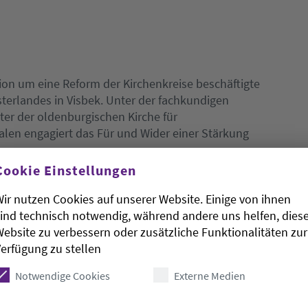
ion um eine Reform der Kirchenkreise beschäftigte
terlandes in Visbek. Unter der fachkundigen
ter der oldenburgischen Kirche für
len engagiert das Für und Wider einer Stärkung
se.
Cookie Einstellungen
ir nutzen Cookies auf unserer Website. Einige von ihnen
r Resolution an die Landessynode hatte, wurden
ind technisch notwendig, während andere uns helfen, dies
 die dann mit Inhalten gefüllt werden sollten:
ebsite zu verbessern oder zusätzliche Funktionalitäten zur
derungen auf Kreisebene, Ausbau der Kirchenkreise
erfügung zu stellen
en Kreispfarramt ähnlich der hannoverschen
Notwendige Cookies
Externe Medien