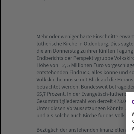
Mehr oder weniger harte Einschnitte erwarte
lutherische Kirche in Oldenburg. Dies sagte
die am Donnerstag zu ihrer fünften Tagun
Endberichts der Perspektivgruppe Volkski
Höhe von 12, 5 Millionen Euro vorgeschlag
entstehenden Eindruck, alles könne und sol
Volkskirche müsse mit Blick auf die Herau
betrachtet werden. Bundesweit betrage de
65,7 Prozent. In der Evangelisch-lutherisch
Gesamtmitgliederzahl von derzeit 473.000 
Unter diesen Voraussetzungen könnte und wo
W
und als solche auch Kirche für das Volk sei
s
W
Bezüglich der anstehenden finanziellen Wei