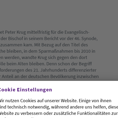
t Peter Krug mittelfristig für die Evangelisch-
 der Bischof in seinem Bericht vor der 46. Synode,
g zusammen kam. Mit Bezug auf den Titel des
rche bleiben, in dem Sparmaßnahmen bis 2010 in
en werden, wandte Krug sich gegen den dort
le beim Alten bleiben. Denn schon der Begriff
sforderungen des 21. Jahrhunderts differenzierter
r Anteil an der deutschen Bevölkerung inzwischen
en Kirche in Oldenburg sinke die
jährlich um etwa 3.000 Männer, Frauen und Kinder.
Cookie Einstellungen
lle die evangelische Christenheit Kirche im Volk
ir nutzen Cookies auf unserer Website. Einige von ihnen
n und werden, so der Bischof.
ind technisch notwendig, während andere uns helfen, dies
ebsite zu verbessern oder zusätzliche Funktionalitäten zur
chenstellungen bezog Krug klar Position: Wir