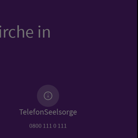
irche in
TelefonSeelsorge
0800 111 0 111