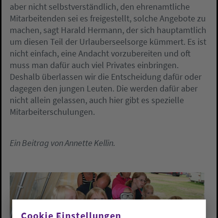
aber nicht selbstverständlich, den ehrenamtliche
Mitarbeitenden sei es freigestellt, solche Angebote zu
machen, sagt Harald Hermann, der sich hauptamtlich
um diesen Teil der Urlauberseelsorge kümmert. Es ist
nicht einfach, eine Andacht vorzubereiten und oft
muss man dafür auch viel Privates einbringen.
Deshalb überlassen wir die Entscheidung dafür oder
dagegen den jungen Leuten. Die werden dafür aber
nicht allein gelassen, auch hier gibt es spezielle
Mitarbeiterschulungen.
Ein Beitrag von Annette Kellin.
Cookie Einstellungen