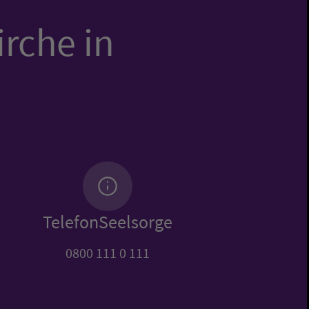
irche in
TelefonSeelsorge
0800 111 0 111