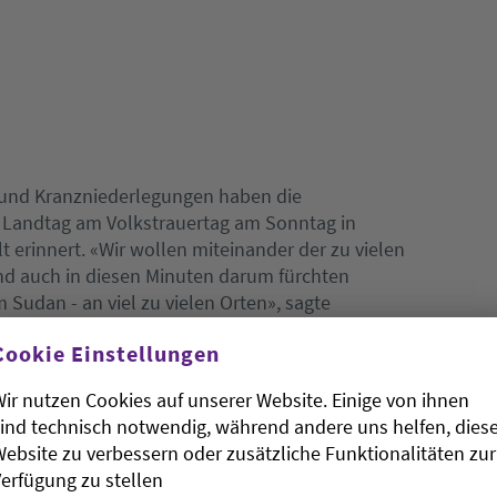
 und Kranzniederlegungen haben die
 Landtag am Volkstrauertag am Sonntag in
 erinnert. «Wir wollen miteinander der zu vielen
und auch in diesen Minuten darum fürchten
im Sudan - an viel zu vielen Orten», sagte
lässlich der Kranzniederlegungen am Jüdischen
Cookie Einstellungen
ine der Aegidienkirche.
ir nutzen Cookies auf unserer Website. Einige von ihnen
ind technisch notwendig, während andere uns helfen, dies
ebsite zu verbessern oder zusätzliche Funktionalitäten zur
erfügung zu stellen