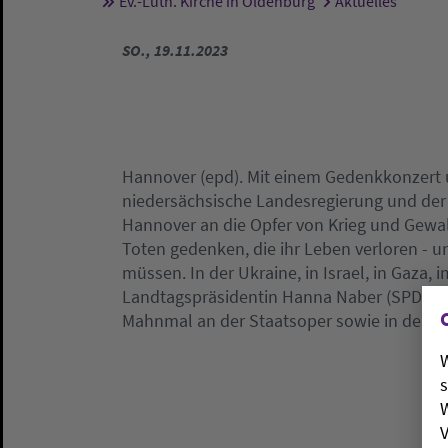
Ev.-Luth. Kirche in Oldenburg
Aktuelles
Sie sind hier:
SO., 19.11.2023
Hannover (epd). Mit einem Gedenkkonzert
niedersächsische Landesregierung und der
Hannover an die Opfer von Krieg und Gewalt
Toten gedenken, die ihr Leben verloren - 
müssen. In der Ukraine, in Israel, in Gaza, 
Landtagspräsidentin Hanna Naber (SPD) an
Mahnmal an der Staatsoper sowie in der Ru
W
s
W
V