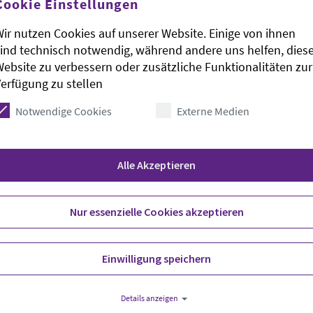
Cookie Einstellungen
agogischer und demografischer Sicht sinnvoll,
rkräfte, Schüler und Eltern wünschten sich einen
ir nutzen Cookies auf unserer Website. Einige von ihnen
rganisatorische Fragen auf. Das Kultusministerium
ind technisch notwendig, während andere uns helfen, dies
 versicherte Tonne.
ebsite zu verbessern oder zusätzliche Funktionalitäten zur
erfügung zu stellen
Notwendige Cookies
Externe Medien
er Oldenburger Bischof Thomas Adomeit, die
Alle Akzeptieren
iefgreifenden Veränderungen. Für die Zukunft des
ngt notwendig, das Fach weiterzuentwickeln. Die
Nur essenzielle Cookies akzeptieren
Unterfangen». Adomeit ist Ratsvorsitzender der
edersachsen.
Einwilligung speichern
Details anzeigen