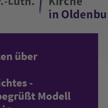
ten über
chtes -
begrüßt Modell