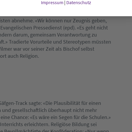
Impressum
|
Datenschutz
r Wilmer betonte, ein solches neues Fach sei eine
Christen abnehme. «Wir können nur Zeugnis geben,
vangelischen Pressedienst (epd). «Es geht nicht
ondern darum, gemeinsam Verantwortung zu
ft.» Tradierte Vorurteile und Stereotypen müssten
er war vor seiner Zeit als Bischof selbst
ort auch Religion.
äfgen-Track sagte: «Die Plausibilität für einen
ch und gesellschaftlich überhaupt nicht mehr
 eine Chance: «Es wäre ein Segen für die Schulen.»
terrichts erleichtern. Religiöse Bildung sei
 die Bevollmächtigte der Konföderation: «Nur wenn