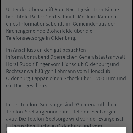
Unter der Überschrift Vom Nachtgesicht der Kirche
berichtete Pastor Gerd Schmidt-Möck im Rahmen
eines Informationsabends im Gemeindehaus der
Kirchengemeinde Bloherfelde über die
Telefonseelsorge in Oldenburg.
Im Anschluss an den gut besuchten
Informationsabend überreichen Generalstaatsanwalt
Horst Rudolf Finger vom Lionsclub Oldenburg und
Rechtsanwalt Jürgen Lehmann vom Lionsclub
Oldenburg-Lappan einen Scheck über 1.200 Euro und
ein Buchgeschenk.
In der Telefon- Seelsorge sind 93 ehrenamtlichen
Telefon-Seelsorgerinnen und Telefon-Seelsorger
aktiv. Die Telefon-Seelsorge wird von der Evangelisch-
Lutherischen Kirche in Oldenburg und vom
katholischen Offizialat Vechta getragen. Sie wird