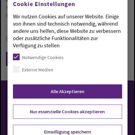
Cookie Einstellungen
seit.2001 von dem Pfarrer Gerd Schmidt-Möck
geleitet.
Wir nutzen Cookies auf unserer Website. Einige
von ihnen sind technisch notwendig, während
andere uns helfen, diese Website zu verbessern
oder zusätzliche Funktionalitäten zur
(oeh)
Verfügung zu stellen
Notwendige Cookies
Zurück
Externe Medien
Alle Akzeptieren
Evangelisch-Lutherische
Kirche in Oldenburg
Nur essenzielle Cookies akzeptieren
Einwilligung speichern