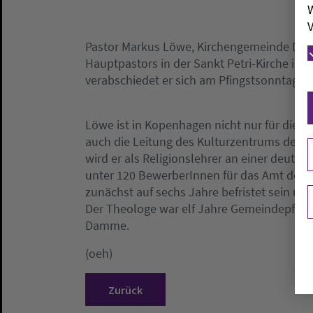
W
V
Pastor Markus Löwe, Kirchengemeinde Damme
Hauptpastors in der Sankt Petri-Kirche in
verabschiedet er sich am Pfingstsonntag, 4
Löwe ist in Kopenhagen nicht nur für die 
auch die Leitung des Kulturzentrums der K
wird er als Religionslehrer an einer deutsc
unter 120 BewerberInnen für das Amt des 
zunächst auf sechs Jahre befristet sein un
Der Theologe war elf Jahre Gemeindepfarr
Damme.
(oeh)
Zurück