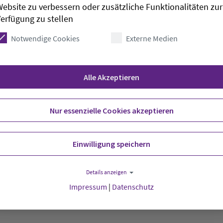
ebsite zu verbessern oder zusätzliche Funktionalitäten zur
erfügung zu stellen
, tritt am 1. August 2006 die Stelle des
Notwendige Cookies
Externe Medien
 Kopenhagen an. Von seiner Kirchengemeinde
. Juni, im Rahmen des Gottesdienstes.
Alle Akzeptieren
deutsche Auslandsgemeinde zuständig, sondern hat
irchengemeinde Sankt Petri inne. Darüber hinaus
Nur essenzielle Cookies akzeptieren
h-dänischen Privatschule tätig sein. Löwe wurde
Hauptpastors ausgewählt. Sein Dienst wird
d kann noch einmal drei Jahre verlängert werden.
Einwilligung speichern
er an der Kirchengemeinde Zum Guten Hirten in
Details anzeigen
Impressum
|
Datenschutz