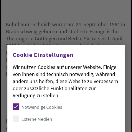
Kühnbaum-Schmidt wurde am 24. September 1964 in
Braunschweig geboren und studierte Evangelische
Theologie in Göttingen und Berlin. Sie ist seit 1. April
2019 Landesbischöfin der evangelisch-lutherischen
Kirche in Norddeutschland (Nordkirche). Seit
Cookie Einstellungen
Dezember 2018 ist Kühnbaum-Schmidt
stellvertretende Vorsitzende des Deutschen
Wir nutzen Cookies auf unserer Website. Einige
Nationalkomitees des Lutherischen Weltbundes.
von ihnen sind technisch notwendig, während
andere uns helfen, diese Website zu verbessern
oder zusätzliche Funktionalitäten zur
Verfügung zu stellen
Notwendige Cookies
Externe Medien
Das Deutsche Nationalkomitee vertritt die elf
deutschen Mitgliedskirchen im Lutherischen