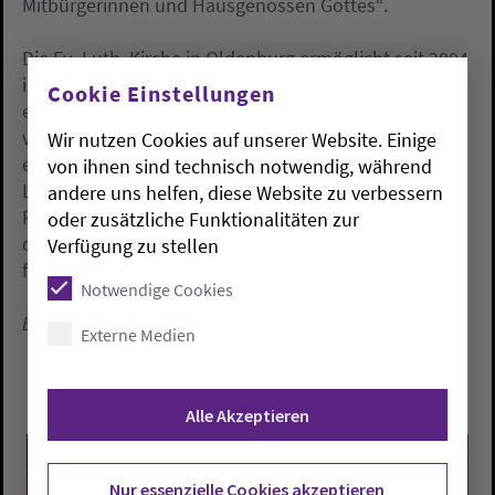
Mitbürgerinnen und Hausgenossen Gottes“.
Die Ev.-Luth. Kirche in Oldenburg ermöglicht seit 2004
in ihren Kirchen die Segnung von Paaren in
Cookie Einstellungen
eingetragenen Lebenspartnerschaften. Im
vergangenen Jahr wurde die Gleichstellung von
Wir nutzen Cookies auf unserer Website. Einige
eingetragenen Lebenspartnern und
von ihnen sind technisch notwendig, während
Lebenspartnerinnen mit Ehegatten im kirchlichen
andere uns helfen, diese Website zu verbessern
Recht beschlossen. Zurzeit wird in den Ausschüssen
oder zusätzliche Funktionalitäten zur
der Synode darüber beraten, wie in Zukunft die „Ehe
Verfügung zu stellen
für alle“ gottesdienstlich begleitet werden soll.
Notwendige Cookies
Ein Beitrag von Kreispfarrerin Ulrike Hoffmann.
Externe Medien
Alle Akzeptieren
Nur essenzielle Cookies akzeptieren