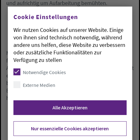
und aufrichtig um Aufarbeitung bemühten.
Cookie Einstellungen
Wir nutzen Cookies auf unserer Website. Einige
von ihnen sind technisch notwendig, während
andere uns helfen, diese Website zu verbessern
oder zusätzliche Funktionalitäten zur
Meister sprach von massivem Versagen und
Verfügung zu stellen
furchtbaren Versäumnissen der Kirche bei der
Aufarbeitung. «Dass wir Betroffene überhört und nicht
Notwendige Cookies
ernst genug genommen haben, ist zutiefst
beschämend», sagte er. Jetzt gelte es, gemeinsam
Externe Medien
Empfehlungen aus den Studien umzusetzen, genau
hinzuhören und konsequent zu handeln.
Alle Akzeptieren
Nur essenzielle Cookies akzeptieren