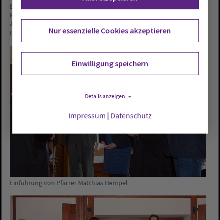
Einführung von Pfarrer Matthias Hempel (Mitte) als Beauftragter für
Konfirmandenzeit der oldenburgischen Kirche im Blockhaus
Ahlhorn durch Oberkirchenrat Detlef Mucks-Büker (li.) und
Nur essenzielle Cookies akzeptieren
Landesjugendpfarrer Dr. Sven Evers (re.).
Fotos: ejo/Eva Brunken
Einwilligung speichern
Details anzeigen
Impressum
|
Datenschutz
Einführung von Pfarrer Matthias Hempel