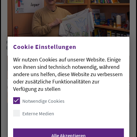
Pfarrer Matthias Hempel ist in der oldenburgischen Kirche
Cookie Einstellungen
Beauftragter für Konfirmandenarbeit
Foto: ELKiO/Privat
Wir nutzen Cookies auf unserer Website. Einige
von ihnen sind technisch notwendig, während
andere uns helfen, diese Website zu verbessern
oder zusätzliche Funktionalitäten zur
Verfügung zu stellen
Notwendige Cookies
Externe Medien
Alle Akzeptieren