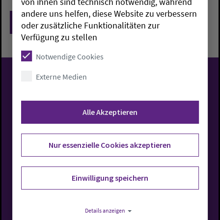
von ihnen sind technisch notwendig, während
andere uns helfen, diese Website zu verbessern
Zurück
oder zusätzliche Funktionalitäten zur
Verfügung zu stellen
Notwendige Cookies
Externe Medien
Evangelisch-Lutherische
Kirche in Oldenburg
Alle Akzeptieren
Nur essenzielle Cookies akzeptieren
Rufen Sie uns an
Einwilligung speichern
0441 7701-0
Details anzeigen