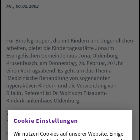
MI., 06.02.2002
Für Berufsgruppen, die mit Kindern und Jugendlichen
arbeiten, bietet die Kindertagesstätte Jona im
Evangelischen Gemeindehaus Jona, Oldenburg-
Krusenbusch, am Donnerstag, 28. Februar, 20 Uhr
einen Vortragsabend. Es geht um das Thema
'Medizinische Behandlung von sogenannten
hyperaktiven Kindern und die Verwendung von
Ritalin'. Referent ist Dr. Wolf vom Elisabeth-
Kinderkrankenhaus Oldenburg.
Weitere Info unter 04 41 / 20 13 81 (Ev.
Cookie Einstellungen
Kindertagesstätte Jona)
oeh
Wir nutzen Cookies auf unserer Website. Einige