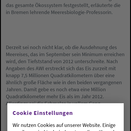
das gesamte Ökossystem festgestellt, erläuterte die
in Bremen lehrende Meeresbiologie-Professorin.
Derzeit sei noch nicht klar, ob die Ausdehnung des
Meereises, das im September sein Minimum erreichen
wird, den Tiefststand von 2012 unterschreite. Nach
Angaben des AWI erstreckt sich das Eis zurzeit mit
knapp 7,5 Millionen Quadratkilometern über eine
ähnlich große Fläche wie in den beiden vergangenen
Jahren. Damit gebe es noch etwa eine Million
Quadratkilometer mehr Eis als im Jahr 2012.
Allerdings sei die Schmelze in vollem Gang.
Cookie Einstellungen
Wir nutzen Cookies auf unserer Website. Einige