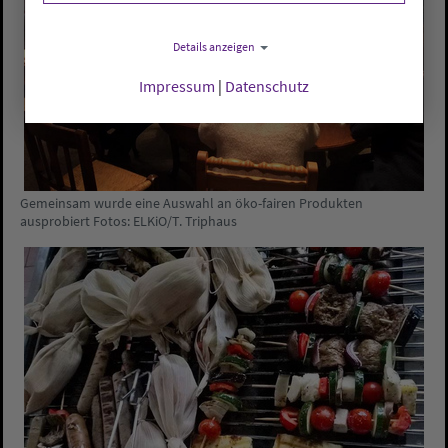
Details anzeigen
Impressum
|
Datenschutz
Gemeinsam wurde eine Auswahl an öko-fairen Produkten
ausprobiert Fotos: ELKiO/T. Triphaus