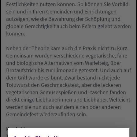
Festlichkeiten nutzen können. So können Sie Vorbild
sein und in Ihren Gemeinden und Einrichtungen
aufzeigen, wie die Bewahrung der Schöpfung und
globale Gerechtigkeit auch beim Feiern gelebt werden
können.
Neben der Theorie kam auch die Praxis nicht zu kurz.
Gemeinsam wurden verschiedene vegetarische, faire
und biologische Alternativen vom Waffelteig, über
Brotaufstrich bis zur Limonade getestet. Und auch auf
dem Grill wurde es bunt. Zwar bestand nicht jede
Tofuwurst den Geschmackstest, aber die leckeren
vegetarischen Gemüsespießen und -taschen fanden
direkt einige Liebhaberinnen und Liebhaber. Vielleicht
werden sie nun auch auf dem einen oder anderen
Gemeindefest wiederzufinden sein.
Kontakt:
Tabitha Triphaus