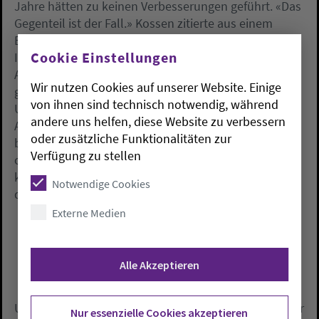
Jahre hätten zu keinen Verbesserungen geführt. «Das
Gegenteil ist der Fall.» Kossen zitierte aus einem
Bericht für den Deutschen Bundestag des Deutschen
Cookie Einstellungen
Instituts für Menschenrechte. Demzufolge litten
Arbeitsmigrantinnen und -migranten trotz
Wir nutzen Cookies auf unserer Website. Einige
gesetzlicher Änderungen und ausgebauter
von ihnen sind technisch notwendig, während
Unterstützungsstruktur nach wie vor unter schwerer
andere uns helfen, diese Website zu verbessern
Ausbeutung: «Das heißt, sie arbeiten letztlich für zwei
oder zusätzliche Funktionalitäten zur
bis drei Euro die Stunde, mit vielen Überstunden und
Verfügung zu stellen
ohne soziale Absicherung. Ein zentrales Problem: Sie
können ihr Recht auf Lohn ganz häufig nicht
Notwendige Cookies
durchsetzen.»
Externe Medien
Alle Akzeptieren
Um Arbeitsmigranten vor Ausbeutung und «moderner
Nur essenzielle Cookies akzeptieren