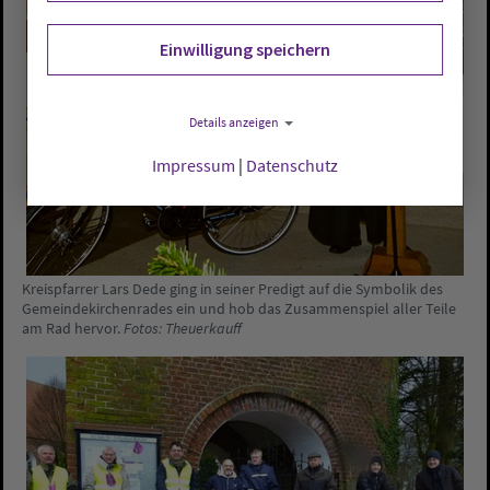
Einwilligung speichern
Details anzeigen
Impressum
|
Datenschutz
Kreispfarrer Lars Dede ging in seiner Predigt auf die Symbolik des
Gemeindekirchenrades ein und hob das Zusammenspiel aller Teile
am Rad hervor.
Fotos: Theuerkauff