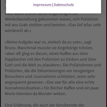
Pastorin Susanne Bruns. Auf ihrem Friedhof rückten
Impressum
|
Datenschutz
die Pathologen als erstes an. Beeindruckt habe sie,
dass wann immer keine Angehörigen zur
Wiederbestattung gekommen waren, sich Polizisten
mit ans Grab stellten und beteten. «Das lief alles sehr
würdevoll ab.»
«Meine Aufgabe war es, einfach da zu sein», sagt
Bruns. Manchmal musste sie Angehörige trösten,
«aber oft ging es darum, einen Kaffee aus dem
Pappbecher mit den Polizisten zu trinken und über
Gott und die Welt zu plaudern». Die Polizistinnen und
Polizisten, die die Exhumierungen vor neugierigen
Besuchern und Journalisten schützten, seien sehr
angespannt gewesen. «Das war für alle eine echte
Ausnahmesituation.» Ein Becher Kaffee und ein paar
Worte könnten da Wunder wirken.
Eine Erfahrung, die auch der Vorsitzende der