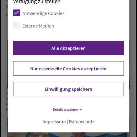
Verfügung zu stellen
Marienstraße in Vechta an, im Dammer Rathaus jeden
Notwendige Cookies
dritten Mittwoch im Monat von 10  12 Uhr.
Externe Medien
Alle Akzeptieren
Nur essenzielle Cookies akzeptieren
Einwilligung speichern
Helfen den Ratsuchenden in Sachen Schulden:
Verwaltungsangestellte Liane Tappe, Schuldnerberater Franziska
Mues und Bernd Hake und Geschäftsstellenleiterin Margret Reiners 
Details anzeigen
Homann (v.l.). Es fehlt Jenny zur Höne.
Impressum
|
Datenschutz