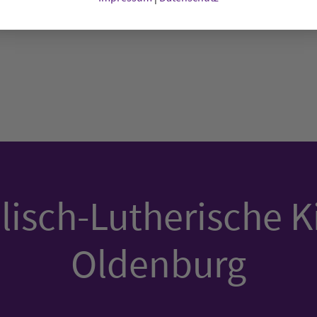
chenkt worden.
isch-Lutherische K
Oldenburg