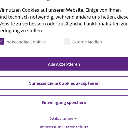
ir nutzen Cookies auf unserer Website. Einige von ihnen
ind technisch notwendig, während andere uns helfen, dies
ebsite zu verbessern oder zusätzliche Funktionalitäten zur
erfügung zu stellen
rinnen und Lektoren aus der gesamten
tin Annette-Christine Lenk in ihr Amt eingeführt.
Notwendige Cookies
Externe Medien
 die Geschichte vom Kämmerer aus Äthiopien
nen der Lektorinnen und Lektoren mit der
Alle Akzeptieren
h in der praktischen Ausübung des Amtes weiter
hte die gesamte Kirche zum Lachen, als sie den
eine immer anhaltende heilige Aufregung
Nur essenzielle Cookies akzeptieren
sie den Ehrenamtlichen in ihrer
zu. Zudem bedankte sie sich für die Bereitschaft
Einwilligung speichern
.
en Hilgen segneten die Ehrenamtlichen ein.
Details anzeigen
ihre Urkunden überreicht bekommen und waren von
Impressum
|
Datenschutz