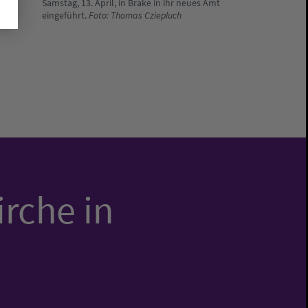
Samstag, 13. April, in Brake in ihr neues Amt
eingeführt.
Foto: Thomas Cziepluch
irche in