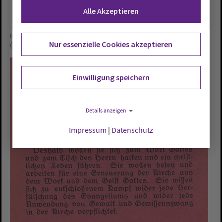
Alle Akzeptieren
Rote Karte, Ausweis der Bekenntniskirche, Vorderseite  Käthe Haake
Nur essenzielle Cookies akzeptieren
(1894-1984), Ehefrau des Vareler Pastors Edmund Haake.
Einwilligung speichern
Details anzeigen
Impressum
|
Datenschutz