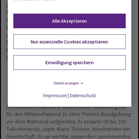
geschockt, dass gerade in Oldenburg ein solcher
Anschlag passiert sei. Sie wies auf die Jüdischen
Studien an der Universität und viele Projekte zur
Alle Akzeptieren
Erinnerungskultur hin. Sie selbst habe Überlebende
und Verwandte der ermordeten Juden zur
Gedenkwand begleitet. «Ich habe ihre Tränen
Nur essenzielle Cookies akzeptieren
gesehen und ich schäme mich dafür, dass die Namen
jetzt so geschändet wurden.»
Einwilligung speichern
Details anzeigen
Impressum
|
Datenschutz
Die Deutsch-Israelische Gesellschaft Oldenburg hat
für den Mittwochabend zu einer Protest-Kundgebung
vor dem Mahnmal aufgerufen. Er erwarte 50 bis 100
Teilnehmende, sagte Klaus Thörner, Vorsitzender der
Gesellschaft. Es sei wichtig, gegen den zunehmenden