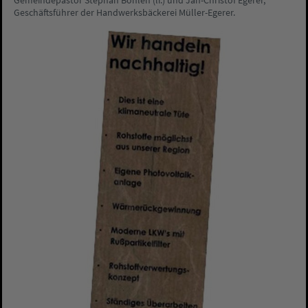
Gemeindepastor Stephan Bohlen (li.) und Jan-Christof Egerer,
Geschäftsführer der Handwerksbäckerei Müller-Egerer.