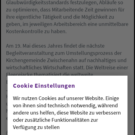
Glaubwürdigkeitsstandards festzulegen, Abläufe so
zu optimieren, dass Mitarbeitende Zeit gewinnen für
ihre eigentliche Tätigkeit und die Möglichkeit zu
geben, im jeweiligen Arbeitsbereich eine unmittelbare
Kostenkontrolle zu haben.
Am 19. Mai dieses Jahres findet die nächste
Begleitveranstaltung zum Umstellungsprozess der
Kirchengemeinde Zwischenahn auf nachhaltiges und
wirtschaftliches Wirtschaften statt. Die Weltreise einer
Fleecejacke thematisiert die weltweite
Bekleidungsproduktion und wendet sich an
Cookie Einstellungen
Jugendliche ab zwölf Jahre. Autor Wolfgang Korn,
Hannover, kommt nach Bad Zwischenahn und liest
Wir nutzen Cookies auf unserer Website. Einige
um 16.00 Uhr und um 18.00 Uhr in der Bibliothek am
von ihnen sind technisch notwendig, während
Meer aus seinem Buch. Jugendliche sind herzlich
andere uns helfen, diese Website zu verbessern
eingeladen. Der Eintritt ist frei.
oder zusätzliche Funktionalitäten zur
Verfügung zu stellen
Ein Beitrag von Peter Tobiassen vom Evangelischen