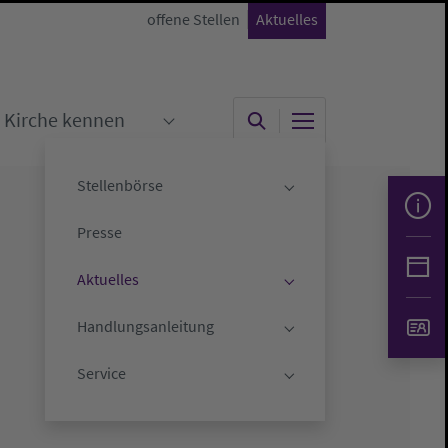
offene Stellen
Aktuelles
Kirche kennen
"
menu for "Kirche gestalten"
Submenu for "Kirche kennen"
Stellenbörse
Submenu for "Stelle
Presse
Aktuelles
Submenu for "Aktuell
Handlungsanleitung
Submenu for "Handlu
Service
Submenu for "Servic