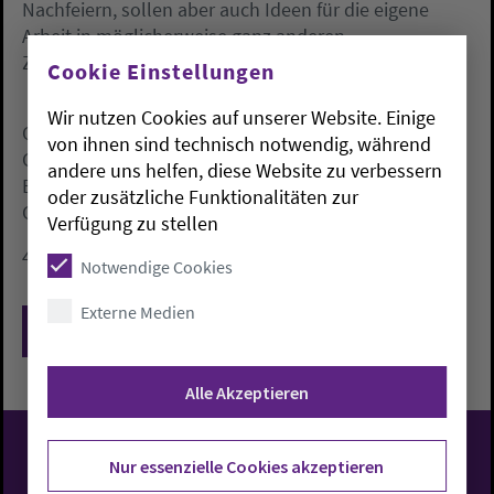
Nachfeiern, sollen aber auch Ideen für die eigene
Arbeit in möglicherweise ganz anderen
Zusammenhängen geben.
Cookie Einstellungen
Wir nutzen Cookies auf unserer Website. Einige
Christoph Kirchhoff / Anja Gruppe (Hrsg.),
von ihnen sind technisch notwendig, während
Gottesdienst Impulse. Konzepte, Modelle und
andere uns helfen, diese Website zu verbessern
Bausteine für eine situationsgerechte
oder zusätzliche Funktionalitäten zur
Gottesdienstarbeit.
Verfügung zu stellen
400 Seiten, ISBN 3-928781-26-X, Preis: 14,90 Euro.
Notwendige Cookies
Externe Medien
Zurück
Alle Akzeptieren
Nur essenzielle Cookies akzeptieren
Evangelisch-Lutherische