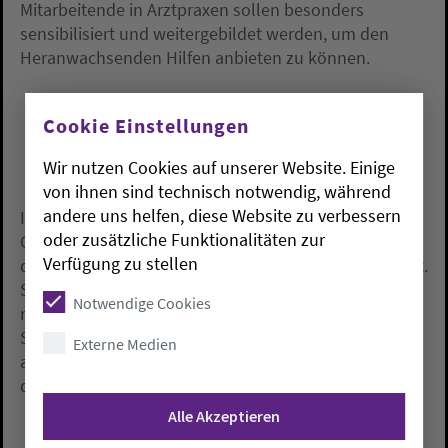
Mitarbeitende in Arztpraxen sollen besonders
sensibilisiert und weitergebildet werden, um den
Heranwachsenden Hilfen anbieten zu können.
Cookie Einstellungen
Wir nutzen Cookies auf unserer Website. Einige
von ihnen sind technisch notwendig, während
andere uns helfen, diese Website zu verbessern
Im Landkreis Gifhorn werde in einer überörtlichen
oder zusätzliche Funktionalitäten zur
Gemeinschaftspraxis für Kinder und Jugendmedizin
Verfügung zu stellen
der Einsatz einer sozialen Fachkraft als Lotsin erprobt.
Sie solle in der besonders finanzschwachen Region
Notwendige Cookies
niedrigschwellig in der Arztpraxis mit eigenen
Sprechstunden eine mehrsprachige Beratung
Externe Medien
anbieten und die Patientinnen und Patienten durch
das komplizierte Hilfesystem begleiten, hieß es.
Alle Akzeptieren