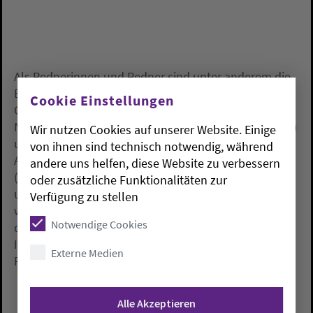
Als Rednerinnen und Redner sind unter anderem die
Bundesvorsitzende des Deutschen
Cookie Einstellungen
Gewerkschaftsbundes, Yasmin Fahimi,
Niedersachsens Ministerpräsident Stephan Weil (SPD)
Wir nutzen Cookies auf unserer Website. Einige
und Altbundespräsident Christian Wulff vorgesehen.
von ihnen sind technisch notwendig, während
Auch Hannovers Oberbürgermeister Belit Onay
andere uns helfen, diese Website zu verbessern
(Grüne), der evangelische Landesbischof Ralf Meister
oder zusätzliche Funktionalitäten zur
und die hannoversche Regionalbischöfin Petra Bahr
Verfügung zu stellen
wollen sich bei der Kundgebung äußern. «Es ist Zeit,
Notwendige Cookies
die Demokratie zu verteidigen», erklärten die
Initiatoren. «Wir stellen uns entschieden gegen einen
Externe Medien
Rechtsruck.»
Alle Akzeptieren