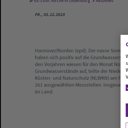
Ev.-Luth. Kirche in Oldenburg
Aktuelles
Sie sind hier:
FR., 01.12.2023
Hannover/Norden (epd). Der nasse Sommer
W
haben sich positiv auf die Grundwasserstä
s
den Vorjahren wiesen für den Monat Novem
W
Grundwasserstände auf, teilte der Niedersä
V
Küsten- und Naturschutz (NLWKN) am Freita
161 ausgewählten Messstellen. Insgesamt k
im Land.