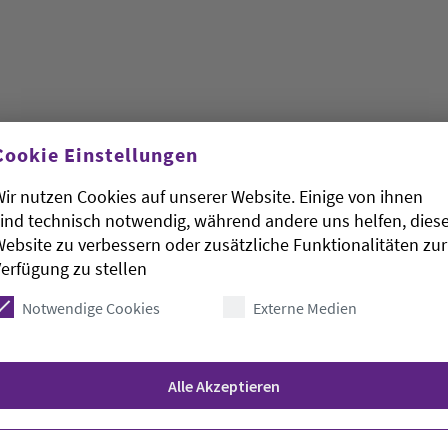
Cookie Einstellungen
 und die Regenfälle in den vergangenen Wochen
ir nutzen Cookies auf unserer Website. Einige von ihnen
nde in Niedersachsen ausgewirkt. Im Vergleich zu
ind technisch notwendig, während andere uns helfen, dies
ber viele Messstellen normale bis sehr hohe
ebsite zu verbessern oder zusätzliche Funktionalitäten zur
chsische Landesbetrieb für Wasserwirtschaft,
erfügung zu stellen
g in Hannover mitteilte. Das zeigten Daten aus
ontrolliert der Landesbetrieb 1.391 Messstellen
Notwendige Cookies
Externe Medien
Alle Akzeptieren