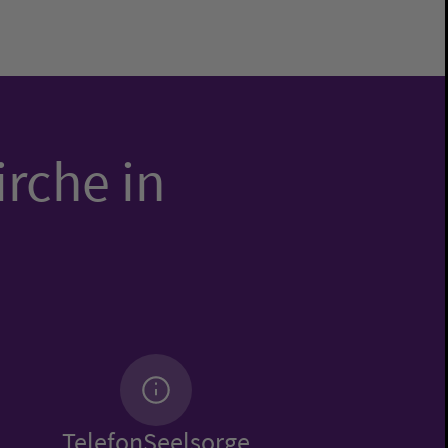
irche in
TelefonSeelsorge