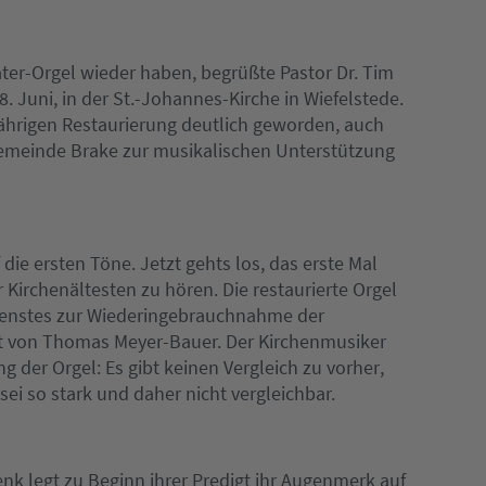
ater-Orgel wieder haben, begrüßte Pastor Dr. Tim
 Juni, in der St.-Johannes-Kirche in Wiefelstede.
ijährigen Restaurierung deutlich geworden, auch
gemeinde Brake zur musikalischen Unterstützung
e ersten Töne. Jetzt gehts los, das erste Mal
r Kirchenältesten zu hören. Die restaurierte Orgel
dienstes zur Wiederingebrauchnahme der
ielt von Thomas Meyer-Bauer. Der Kirchenmusiker
der Orgel: Es gibt keinen Vergleich zu vorher,
ei so stark und daher nicht vergleichbar.
nk legt zu Beginn ihrer Predigt ihr Augenmerk auf