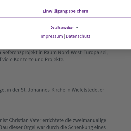
er. Allein knapp 30.000 Euro stellte die
denburg zur Verfügung, die auch die Restaurierung
Einwilligung speichern
ützte. Den Rest trügen die Kirchengemeinde und
echnung sei noch offen, so Unger.
Details anzeigen
Impressum
|
Datenschutz
 intoniert würden. Doch sei jetzt schon von
in Referenzprojekt in Raum Nord-West-Europa sei,
f viele Konzerte und Projekte.
gel in der St. Johannes-Kirche in Wiefelstede, er
st Christian Vater errichtete die zweimanualige
 Bau dieser Orgel war durch die Schenkung eines