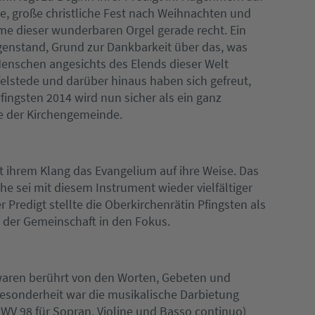
tte, große christliche Fest nach Weihnachten und
e dieser wunderbaren Orgel gerade recht. Ein
 Gegenstand, Grund zur Dankbarkeit über das, was
Menschen angesichts des Elends dieser Welt
efelstede und darüber hinaus haben sich gefreut,
 Pfingsten 2014 wird nun sicher als ein ganz
e der Kirchengemeinde.
t ihrem Klang das Evangelium auf ihre Weise. Das
he sei mit diesem Instrument wieder vielfältiger
r Predigt stellte die Oberkirchenrätin Pfingsten als
d der Gemeinschaft in den Fokus.
waren berührt von den Worten, Gebeten und
Besonderheit war die musikalische Darbietung
xWV 98 für Sopran, Violine und Basso continuo)