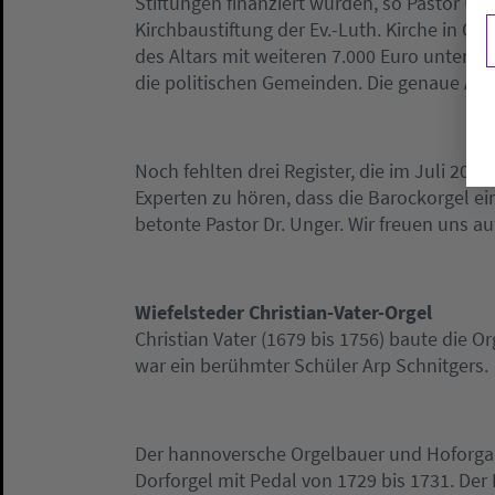
Stiftungen finanziert würden, so Pastor Ung
Kirchbaustiftung der Ev.-Luth. Kirche in Ol
des Altars mit weiteren 7.000 Euro unterst
die politischen Gemeinden. Die genaue Abr
Noch fehlten drei Register, die im Juli 2014
Experten zu hören, dass die Barockorgel e
betonte Pastor Dr. Unger. Wir freuen uns au
Wiefelsteder Christian-Vater-Orgel
Christian Vater (1679 bis 1756) baute die Or
war ein berühmter Schüler Arp Schnitgers.
Der hannoversche Orgelbauer und Hoforgani
Dorforgel mit Pedal von 1729 bis 1731. Der