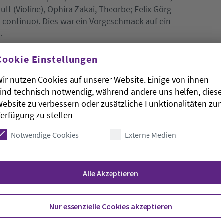
lt (Violine), Ophira Zakai, Theorbe; Felix Görg
l continuo). Dies war ein Vorgeschmack auf ein
.
Cookie Einstellungen
Oberkirchenrätin Annette-Christine Lenk.
ir nutzen Cookies auf unserer Website. Einige von ihnen
ind technisch notwendig, während andere uns helfen, dies
ebsite zu verbessern oder zusätzliche Funktionalitäten zur
erfügung zu stellen
dem Pfingstwochenende nicht unmittelbar zu tun,
ergeben, nachdem die geplante Einweihung Ende
Notwendige Cookies
Externe Medien
hing mit der Innenrestauration der St.-
ass ein Teil der Orgel dafür aufgestellt sein
Alle Akzeptieren
Nur essenzielle Cookies akzeptieren
10.000 Euro, von denen etwa 400.000 Euro aus