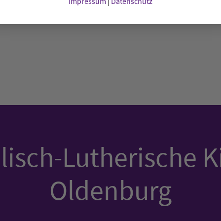
enommen, sich einmal in der Woche über einen
Impressum
|
Datenschutz
isch-Lutherische K
Oldenburg