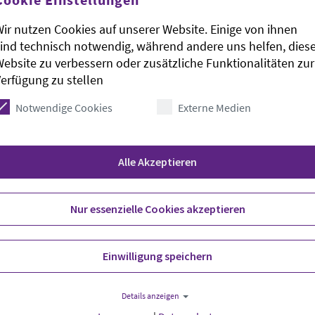
ir nutzen Cookies auf unserer Website. Einige von ihnen
ind technisch notwendig, während andere uns helfen, dies
ebsite zu verbessern oder zusätzliche Funktionalitäten zur
erfügung zu stellen
 verkaufsoffene Sonntag hat sich der Evangelisch-
für einen umfassenden Sonntagsschutz
Notwendige Cookies
Externe Medien
r Verlautbarung der Konföderation Evangelischer
en Jahres an. Angesichts der umfassenden
ontag, 0 Uhr bis Sonnabend, 24 Uhr, so heißt es
Alle Akzeptieren
die bisherigen Ausnahmetatbestände für eine
n und generell dafür einzutreten, dass
r gesellschaftliche Mehrwert einer
Nur essenzielle Cookies akzeptieren
s drohenden Verlustes des einzigen kollektiven
ennbar.
Einwilligung speichern
er Woche der biblischen Tradition gemäß einen
Details anzeigen
hrittweise Demontage des arbeitsfreien Sonntags.