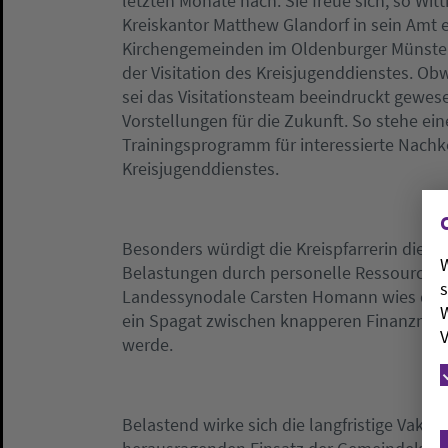
letzten Monate nach. Sie freue sich, so Wi
Kreiskantor Matthew Glandorf in sein Amt 
Kirchengemeinden im Oldenburger Münsterl
der Visitation des Kreisjugenddienstes. Obw
sei das Visitationsteam beeindruckt gewese
Vorstellungen für die Zukunft. So stehe ein
Trainingsprogramm für interessierte Nach
Kreisjugenddienstes.
Besonders würdigt die Kreispfarrerin die Arb
W
Belastungen durch personelle Ressourcenkn
s
Landessynodale Carsten Homann wies dara
W
ein Spagat zwischen knapperen Finanzmitt
V
werde.
Belastend wirke sich die langfristige Vakan