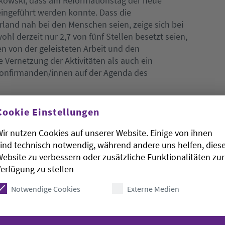
ttkowski, dass am Reformationstag der neue
eingeführt werden konnte. Dass die
and nah bei den Menschen seien, zeige sich bei
ohl derzeit nur 2,7 von fünf Stellen besetzt seien,
n von der geleisteten Arbeit und den
e Vernetzung der Aktivitäten als auch ein
konfirmanden/innen auf der Agenda des
Cookie Einstellungen
eit der Regionalen Dienststelle, die trotz der
ir nutzen Cookies auf unserer Website. Einige von ihnen
appheit hervorragende Arbeit leiste. Der
ind technisch notwendig, während andere uns helfen, dies
uf hin, dass die Neubesetzung von Stellen immer
ebsite zu verbessern oder zusätzliche Funktionalitäten zur
eln und der Notwendigkeit neuer Stellen sein
erfügung zu stellen
Notwendige Cookies
Externe Medien
z von mehreren Pfarrstellen aus, die nur durch den