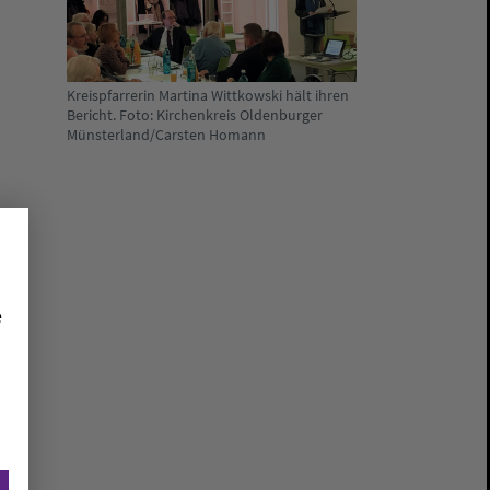
Kreispfarrerin Martina Wittkowski hält ihren
Bericht. Foto: Kirchenkreis Oldenburger
Münsterland/Carsten Homann
e