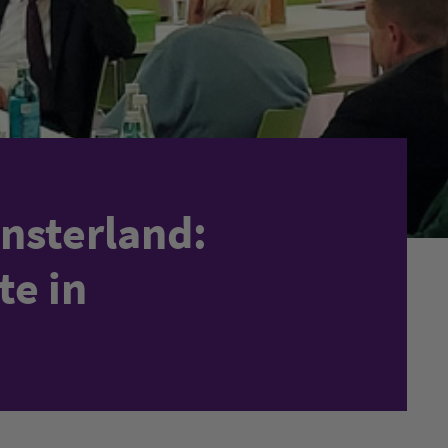
nsterland:
te in