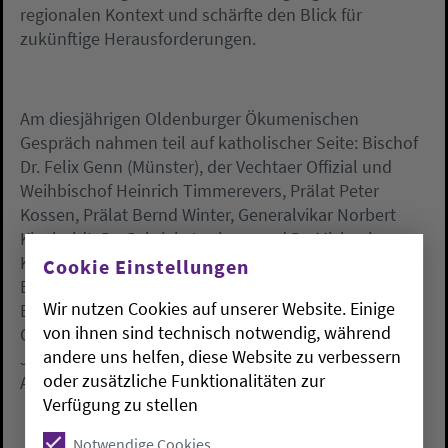
regionalen Kontext und schärfte den Blick für
zukünftige Herausforderungen.
Am diesjährigen Oldenburger Ökumenischen
Gespräch nahmen teil auf katholischer Seite: Bischof
Dr. Felix Genn (Münster), der Vechtaer Offizial und
Weihbischof Heinrich Timmerevers, Prälat Peter
Kossen, Prälat Bernd Winter, Generalvikar Norbert
Kleyboldt, Dr. Gabriele Lachner und Dr. Michael
Kappes sowie auf evangelisch-lutherischer Seite:
Cookie Einstellungen
Bischof Jan Janssen, Synodenpräsidentin Sabine
Wir nutzen Cookies auf unserer Website. Einige
Blütchen, Oberkirchenrat Detlef Mucks-Büker,
von ihnen sind technisch notwendig, während
Oberkirchenrat Wolfram Friedrichs, der Synodale Dr.
andere uns helfen, diese Website zu verbessern
Jobst Seeber, die Umweltbeauftragte Kristine
oder zusätzliche Funktionalitäten zur
Ambrosy-Schütze und Pfr. Thomas Adomeit.
Verfügung zu stellen
Notwendige Cookies