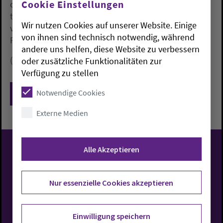
Cookie Einstellungen
christlichen Traditionen als auch mit dem
theologischen Denken palästinensischer Christen
Wir nutzen Cookies auf unserer Website. Einige
vertraut. Der Oldenburger wird im kommenden
von ihnen sind technisch notwendig, während
Frühjahr die Aufgabe in Jerusalem übernehmen.
andere uns helfen, diese Website zu verbessern
(Quelle: Pressestelle der EKD)
oder zusätzliche Funktionalitäten zur
Verfügung zu stellen
Notwendige Cookies
Zurück
Externe Medien
Alle Akzeptieren
Evangelisch-Lutherische
Kirche in Oldenburg
Nur essenzielle Cookies akzeptieren
Einwilligung speichern