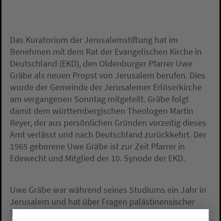
Das Kuratorium der Jerusalemstiftung hat im
Benehmen mit dem Rat der Evangelischen Kirche in
Deutschland (EKD), den Oldenburger Pfarrer Uwe
Gräbe als neuen Propst von Jerusalem berufen. Dies
wurde der Gemeinde der Jerusalemer Erlöserkirche
am vergangenen Sonntag mitgeteilt. Gräbe folgt
damit dem württembergischen Theologen Martin
Reyer, der aus persönlichen Gründen vorzeitig dieses
Amt verlässt und nach Deutschland zurückkehrt. Der
1965 geborene Uwe Gräbe ist zur Zeit Pfarrer in
Edewecht und Mitglied der 10. Synode der EKD.
Uwe Gräbe war während seines Studiums ein Jahr in
Jerusalem und hat über Fragen palästinensischer
Theologie promoviert, so ist er sowohl mit jüdisch-