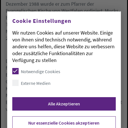
Dezember 1988 wurde er zum Pfarrer der
Evangelischen Kirche von Westfalen ordiniert. Mucks-
Büker hat eine Ausbildung als Spiel- und
Cookie Einstellungen
Theaterpädagoge (1994 bis 1996) sowie einen
Masterstudiengang DiakonieManagement (2009 bis
Wir nutzen Cookies auf unserer Website. Einige
2011) absolviert. Er ist verheiratet und hat drei Kinder.
von ihnen sind technisch notwendig, während
andere uns helfen, diese Website zu verbessern
oder zusätzliche Funktionalitäten zur
Verfügung zu stellen
Das theologische Mitglied des Oberkirchenrates wird
für die Sachgebiete Beratungsstellen, Diakonie,
Notwendige Cookies
Erwachsenenbildung, Familienbildungsstätten,
Gemeindliche Dienste und Fortbildungen,
Externe Medien
Kindertagesstätten, Schulen, Kirche und Freizeit,
Missionarische Dienste, Theologische Fragen und
Bildung sowie Religions- und Konfirmandenunterricht
Alle Akzeptieren
verantwortlich sein.
Nur essenzielle Cookies akzeptieren