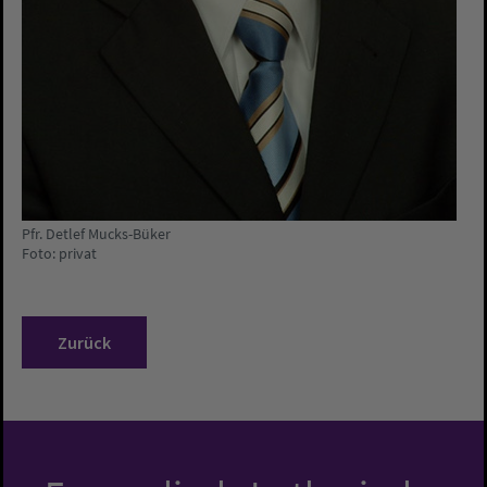
Pfr. Detlef Mucks-Büker
Foto: privat
Zurück