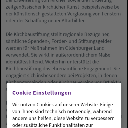
zeitgenössischer kirchlicher Kunst  beispielsweise bei
der künstlerisch gestalteten Verglasung von Fenstern
oder der Schaffung neuer Altarbilder.
Die Kirchbaustiftung stellt regionale Bezüge her,
sämtliche Spenden-, Förder- und Stiftungsgelder
werden für Maßnahmen im Oldenburger Land
verwendet. Sie wirkt in außerordentlichem Maße
identitätsstiftend. Weiterhin unterstützt die
Kirchbaustiftung das ehrenamtliche Engagement. Sie
engagiert sich insbesondere bei Projekten, in denen
Kirchengemeinden oder Kirchbauvereine vor Ort aktiv
sind.
Cookie Einstellungen
In den vergangenen zehn Jahren wurden 29 Projekte
Wir nutzen Cookies auf unserer Website. Einige
unterstützt, neue Kostbarkeiten geschaffen und
von ihnen sind technisch notwendig, während
historische Kunst- und Kulturschätze für die Nachwelt
andere uns helfen, diese Website zu verbessern
erhalten. Nahezu 450.000 Euro wurden dafür von der
oder zusätzliche Funktionalitäten zur