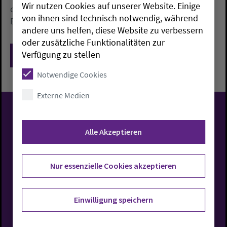
Wir nutzen Cookies auf unserer Website. Einige
deutsche Tochter sondern direkt bei der Lehman-
von ihnen sind technisch notwendig, während
Brothers-Investmentbank angelegt waren.
andere uns helfen, diese Website zu verbessern
oder zusätzliche Funktionalitäten zur
Verfügung zu stellen
Zurück
Notwendige Cookies
Externe Medien
Evangelisch-Lutherische
Alle Akzeptieren
Kirche in Oldenburg
Nur essenzielle Cookies akzeptieren
Einwilligung speichern
Rufen Sie uns an