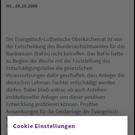
MI., 29.10.2008
Der Evangelisch-Lutherische Oberkirchenrat ist von
der Entscheidung des Bundesaufsichtsamtes für das
Bankwesen (BaFin) nicht betroffen. Das BaFin hatte
zu Beginn der Woche mit der Feststellung des
Entschädigungsfalles die gesetzlichen
Voraussetzungen dafür geschaffen, dass Anleger der
deutschen Lehman-Tochter entschädigt werden
dürfen. Dabei blieb unklar, ob auch Anleihen
institutioneller Anleger von dieser positiven
Entwicklung profitieren können. Positive
Auswirkungen für die Geldanlage der Evangelisch-
Lutherischen Kirche in Oldenburg in Höhe von 4,3
Cookie Einstellungen
Millionen Euro sind jedoch bereits aus dem Grund
ausgeschlossen, weil die Gelder nicht über die