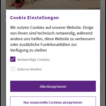
Seit dem 7. April ist im Ostergarten in Bakum die Szene "Jesus trägt
das Kreuz" dargestellt.
Cookie Einstellungen
Wir nutzen Cookies auf unserer Website. Einige
von ihnen sind technisch notwendig, während
andere uns helfen, diese Website zu verbessern
oder zusätzliche Funktionalitäten zur
Verfügung zu stellen
Notwendige Cookies
Externe Medien
Alle Akzeptieren
Nur essenzielle Cookies akzeptieren