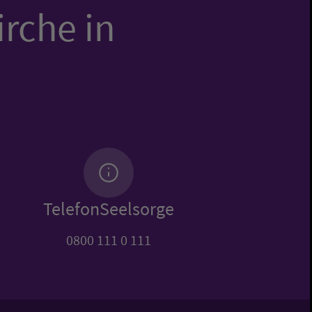
irche in
TelefonSeelsorge
0800 111 0 111