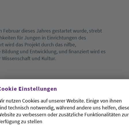
im Februar dieses Jahres gestartet wurde, strebt
keiten für Jungen in Einrichtungen des
t wird das Projekt durch das nifbe,
e Bildung und Entwicklung, und finanziert wird es
 Wissenschaft und Kultur.
kts gelten Jungs durch die schwächeren
oder IGLU als Bildungsverlierer der Gegenwart.
Cookie Einstellungen
ürden, dass das zu drastisch formuliert ist,
ir nutzen Cookies auf unserer Website. Einige von ihnen
er pädagogischen Arbeit des Elementar- und
ind technisch notwendig, während andere uns helfen, dies
zifisch gearbeitet wird. Daher riefen Kitas und
ebsite zu verbessern oder zusätzliche Funktionalitäten zur
für eine geschlechtergerechte Jungenpädagogik.
erfügung zu stellen