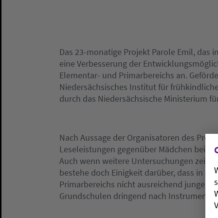
Das 23-monatige Projekt Parole Emil, das 
eine Verbesserung der Entwicklungsmöglich
Elementar- und Primarbereichs an. Geförder
Niedersächsisches Institut für frühkindlich
durch das Niedersächsische Ministerium für
Nach Aussage der Organisatoren des Proje
Leseleistungen gegenüber Mädchen bei PISA 
Auch wenn weitere Untersuchungen zeigen w
W
bestehe doch Einigkeit darüber, dass in d
s
Primarbereichs nicht ausreichend jungenspe
W
Grundschulen dringend nach Instrumenten 
V