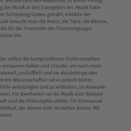
. Bertille Hetcheli-Maditoma. In seiner Predigt
der Musik in den Evangelien ein. Musik habe
er Schöpfung Gottes gehabt, erklärte der
usik braucht man die Natur, die Tiere, die Bäume,
uf die für die Trommeln der Trommelgruppe
Hölzer hin.
der selbst die hartgesottenen Professionellen
die erstaunen ließen und Gründe, um noch mehr
ateriell, unstofflich und sie durchdringe den
einem Wissenschaftler sei es jedoch bisher
efühle aufzuzeigen und zu erläutern, so Awanyoh.
hen. Für Beethoven sei die Musik zum Beispiel
haft und die Philosophie stellte. Für Emmanuel
ichkeit, die alleine Gott verstehen könne: Mit
sens.