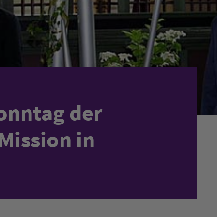
onntag der
Mission in