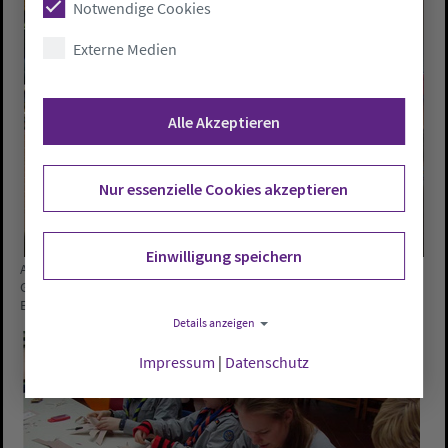
Notwendige Cookies
Externe Medien
Alle Akzeptieren
Nur essenzielle Cookies akzeptieren
Einwilligung speichern
Ankommen und Begrüßen in großer Runde der Pfadfinder in der
Grundschule Essen. Alle Fotos: Kirchengemeinde Essen/ Pfarrerin
Eva Hachmeister-Uecker und Pfarrer Michael Harald Uecker
Details anzeigen
Impressum
|
Datenschutz