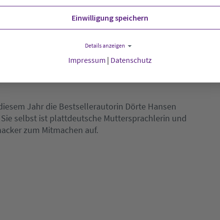
, darunter auch der prämierte Text für den «Ü 18»-
r - 18 Jahren. Die sechs Siegergeschichten werden
Einwilligung speichern
 Ohnsorg-Theater bekanntgegeben und prämiert.
Details anzeigen
Impressum
|
Datenschutz
n diesem Jahr die Bestsellerautorin Dörte Hansen
 Sie selbst ist plattdeutsche Muttersprachlerin und
hnacker zum Mitmachen auf.