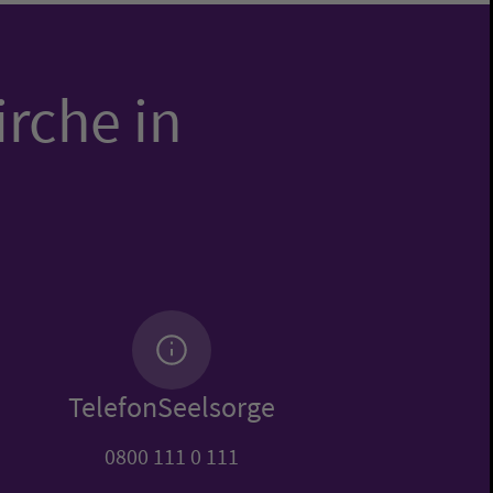
irche in
TelefonSeelsorge
0800 111 0 111