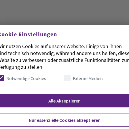
Cookie Einstellungen
ir nutzen Cookies auf unserer Website. Einige von ihnen
so lautet in diesem Jahr das Motto des
ind technisch notwendig, während andere uns helfen, dies
ell doch mal» von NDR, Radio Bremen und dem
ebsite zu verbessern oder zusätzliche Funktionalitäten zur
en Autorinnen und Autoren die Gelegenheit, ihre
erfügung zu stellen
remen am Sonntag mitteilte. Einsendeschluss ist
Notwendige Cookies
Externe Medien
Alle Akzeptieren
Nur essenzielle Cookies akzeptieren
amt mehr als 5.000 Euro. Die 26 besten