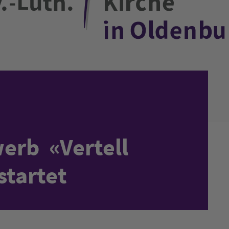
erb «Vertell
startet