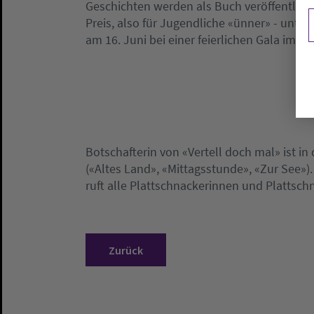
Geschichten werden als Buch veröffentlicht
Preis, also für Jugendliche «ünner» - unte
am 16. Juni bei einer feierlichen Gala im
Botschafterin von «Vertell doch mal» ist i
(«Altes Land», «Mittagsstunde», «Zur See»).
ruft alle Plattschnackerinnen und Plattsc
Zurück