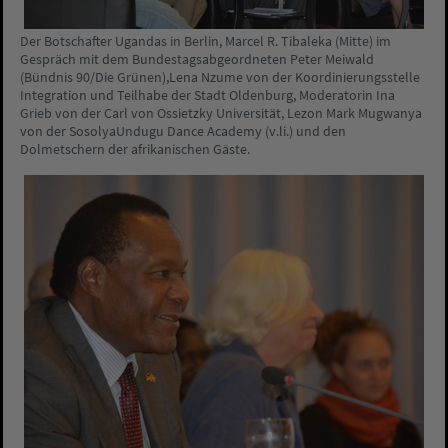
Der Botschafter Ugandas in Berlin, Marcel R. Tibaleka (Mitte) im
Gespräch mit dem Bundestagsabgeordneten Peter Meiwald
(Bündnis 90/Die Grünen),Lena Nzume von der Koordinierungsstelle
Integration und Teilhabe der Stadt Oldenburg, Moderatorin Ina
Grieb von der Carl von Ossietzky Universität, Lezon Mark Mugwanya
von der SosolyaUndugu Dance Academy (v.li.) und den
Dolmetschern der afrikanischen Gäste.