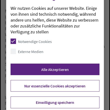
Wir nutzen Cookies auf unserer Website. Einige
Nicht nur für das Handwerk, auch für die
von ihnen sind technisch notwendig, während
Landwirtschaft müsse die Jugend in Uganda wieder
andere uns helfen, diese Website zu verbessern
begeistert werden, so ein Plädoyer aus dem
oder zusätzliche Funktionalitäten zur
Publikum. Die Menschen dort brauchen keine
Verfügung zu stellen
Wohltaten von außen  sie müssen ein neues
Bewusstsein dafür bekommen, welche Chancen sie
Notwendige Cookies
haben und wie sie ihr eigenes Land wieder entwickeln
Externe Medien
können, meinte eine weitere Besucherin. Wir haben
heute Abend  wie so häufig  darüber diskutiert, was
Staaten machen können, meinte Ralf Classen in
Alle Akzeptieren
einem Schlusswort. Nicht darüber, welch ein
Potenzial in den Kindern und Jugendlichen steckt.
Das müssen wir viel mehr in den Blick nehmen.
Nur essenzielle Cookies akzeptieren
Wieviel Kraft und Selbstbewusstsein Kulturprojekte
Einwilligung speichern
für Kinder freisetzen können, zeigt die
SosolyaUgundu Dance Academy in ihrem Konzert am