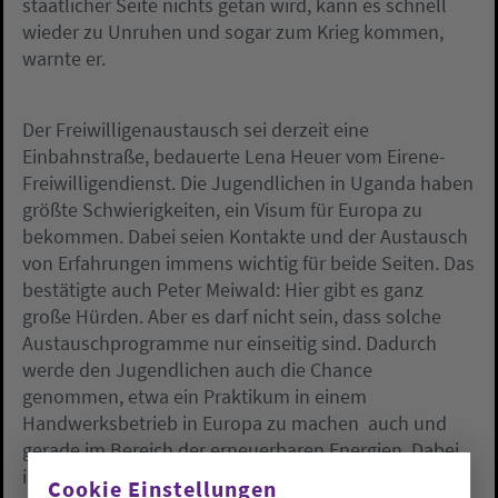
staatlicher Seite nichts getan wird, kann es schnell
wieder zu Unruhen und sogar zum Krieg kommen,
warnte er.
Der Freiwilligenaustausch sei derzeit eine
Einbahnstraße, bedauerte Lena Heuer vom Eirene-
Freiwilligendienst. Die Jugendlichen in Uganda haben
größte Schwierigkeiten, ein Visum für Europa zu
bekommen. Dabei seien Kontakte und der Austausch
von Erfahrungen immens wichtig für beide Seiten. Das
bestätigte auch Peter Meiwald: Hier gibt es ganz
große Hürden. Aber es darf nicht sein, dass solche
Austauschprogramme nur einseitig sind. Dadurch
werde den Jugendlichen auch die Chance
genommen, etwa ein Praktikum in einem
Handwerksbetrieb in Europa zu machen  auch und
gerade im Bereich der erneuerbaren Energien. Dabei
ist Solarenergie für den Süden ein großes Thema.
Cookie Einstellungen