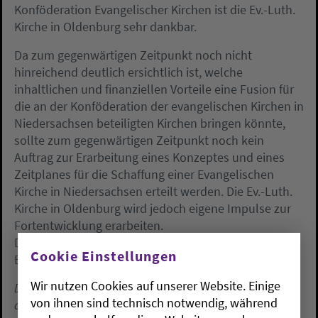
Konföderation Evangelischer Kirchen ist die Ev.-Luth.
Kirche in Oldenburg sehr dankbar.
Da zum gegenwärtigen Zeitpunkt noch nicht
hinreichend deutlich ersichtlich ist, welche
inhaltlichen und finanziellen Vorteile eine Fusion für
die an der Konföderation der evangelischen Kirchen in
Niedersachsen beteiligten Kirchen bringen könnte,
sollte zum gegenwärtigen Zeitpunkt noch kein
Auftrag zur Erarbeitung eines Konzeptes und eines
Zeitplanes für die Schaffung einer Evangelischen
Kirche in Niedersachsen erteilt werden. Die Ev.-Luth.
Kirche in Oldenburg wird jedoch eigene Impulse zur
Fortentwicklung erarbeiten.
Die Synode beschließt einstimmig bei einer
Cookie Einstellungen
Enthaltung:
Wir nutzen Cookies auf unserer Website. Einige
Die Synode der Ev.-Luth. Kirche in Oldenburg begrüßt
von ihnen sind technisch notwendig, während
die Anregung des Ratsvorsitzenden der Konföderation