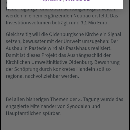
ausgeprochen.
Neue Tagungs- und Übernachtungsmöglichkeiten
werden in einem ergänzenden Neubau erstellt. Das
Investitionsvolumen beträgt rund 3,1 Mio Euro.
Gleichzeitig will die Oldenburgische Kirche ein Signal
setzen, bewusster mit der Umwelt umzugehen: Der
Ausbau in Rastede wird als Passivhaus realisiert.
Damit ist dieses Projekt das Aushängeschild der
Kirchlichen Umweltinitiative Oldenburg. Bewahrung
der Schöpfung durch konkretes Handeln soll so
regional nachvollziehbar werden.
Bei allen bisherigen Themen der 3. Tagung wurde das
engagierte Miteinander von Synodalen und
Hauptamtlichen spürbar.