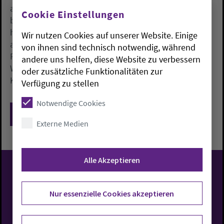
außergerichtliche Einigung bemüht. Dazu ist er im
Cookie Einstellungen
beiderseitigen Interesse auch weiterhin bereit. Er
habe kein Interesse an einer in der Öffentlichkeit
Wir nutzen Cookies auf unserer Website. Einige
ausgetragenen Auseinandersetzung, da diese
von ihnen sind technisch notwendig, während
Personalangelegenheit in der Öffentlichkeit hohe
andere uns helfen, diese Website zu verbessern
Wellen geschlagen und zu Unruhe in den
oder zusätzliche Funktionalitäten zur
Kirchengemeinden geführt hat.
Verfügung zu stellen
Notwendige Cookies
Zurück
Externe Medien
Alle Akzeptieren
Evangelisch-Lutherische
Nur essenzielle Cookies akzeptieren
Kirche in Oldenburg