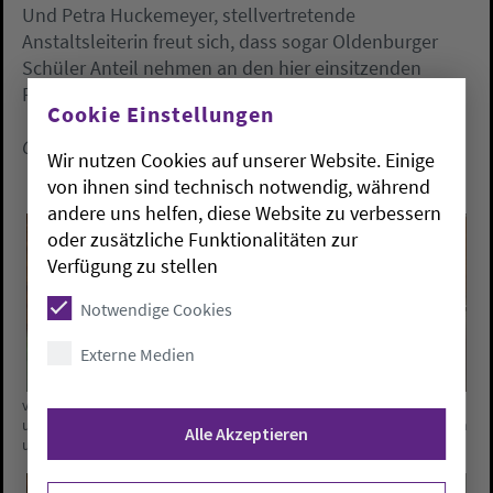
Und Petra Huckemeyer, stellvertretende
Anstaltsleiterin freut sich, dass sogar Oldenburger
Schüler Anteil nehmen an den hier einsitzenden
Frauen.
Cookie Einstellungen
Carsten Homann
Wir nutzen Cookies auf unserer Website. Einige
von ihnen sind technisch notwendig, während
andere uns helfen, diese Website zu verbessern
oder zusätzliche Funktionalitäten zur
Verfügung zu stellen
Notwendige Cookies
Externe Medien
v.links: Pfarrerin Anette Domke, Pfarrer Tessen Tessen von Kameke
und Anstaltsleiterin Petra Huckemeyer zusammen mit Schülerinnen
Alle Akzeptieren
und Schülern der Augenoptikerklasse der BBS Oldenburg.