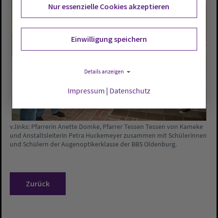
Nur essenzielle Cookies akzeptieren
Einwilligung speichern
Details anzeigen
Impressum
|
Datenschutz
v.links: Pfarrerin Anette Domke, Pfarrer Tessen Tessen von Kameke
und Anstaltsleiterin Petra Huckemeyer zusammen mit Schülerinnen
und Schülern der Augenoptikerklasse der BBS Oldenburg.
Zurück