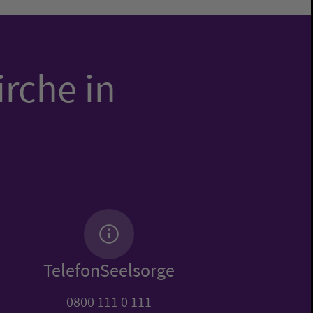
irche in
TelefonSeelsorge
0800 111 0 111