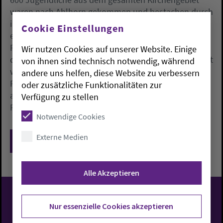
waren nach Ahlhorn gekommen und bestachen durch
ihre einfallsreiche Aufarbeitung der Thematik. Da gab
Cookie Einstellungen
es fantasievolle Länderpavillons und mitreißende
Programme, einen irischen Pub und ein Busch-Café,
Wir nutzen Cookies auf unserer Website. Einige
da konnten Didgeridoos gebastelt oder Trolle gesucht
von ihnen sind technisch notwendig, während
werden. Ein Gottesdienst, nächtliche
andere uns helfen, diese Website zu verbessern
Filmvorführungen und Musik von der Band Surround
oder zusätzliche Funktionalitäten zur
aus Reekenfeld rundeten das 20stündige NonStop-
Verfügung zu stellen
Programm ab.
Notwendige Cookies
Externe Medien
Zurück
Alle Akzeptieren
Evangelisch-Lutherische
Nur essenzielle Cookies akzeptieren