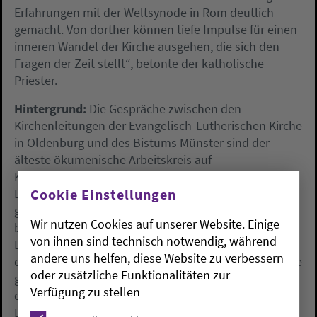
Erfahrungen mit der Weltsynode in Rom deutlich
gemacht. Von dorther können tiefe Impulse für einen
inneren Wandel der Kirche ausgehen, die sich den
Fragen der Zeit stellt“, betonte der katholische
Priester.
Hintergrund:
Die Gespräche zwischen den
Kirchenleitungen der Evangelisch-Lutherischen Kirche
in Oldenburg und des Bistums Münster sind der
älteste ökumenische Arbeitskreis auf
Kirchenleitungsebene in der Bundesrepublik
Deutschland. 1966 ist der Arbeitskreis ins Leben
Cookie Einstellungen
gerufen worden. Begonnen haben die Gespräche
Wir nutzen Cookies auf unserer Website. Einige
bereits 1964 mit dem Zweiten Vatikanischen Konzil.
von ihnen sind technisch notwendig, während
Das dort verabschiedete Ökumenismusdekret hatte
andere uns helfen, diese Website zu verbessern
der römisch-katholischen Kirche die Tür zur Ökumene
oder zusätzliche Funktionalitäten zur
geöffnet. Von diesen Gesprächen strahlten im Laufe
Verfügung zu stellen
der Zeit viele Impulse für die Ökumene nach ganz
Deutschland aus.