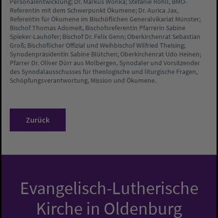
Personalentwicklung; Dr. Markus Wonka; Stefanie Röhll, BMO-
Referentin mit dem Schwerpunkt Ökumene; Dr. Aurica Jax,
Referentin für Ökumene im Bischöflichen Generalvikariat Münster;
Bischof Thomas Adomeit, Bischofsreferentin Pfarrerin Sabine
Spieker-Lauhöfer; Bischof Dr. Felix Genn; Oberkirchenrat Sebastian
Groß; Bischöflicher Offizial und Weihbischof Wilfried Theising;
Synodenpräsidentin Sabine Blütchen; Oberkirchenrat Udo Heinen;
Pfarrer Dr. Oliver Dürr aus Molbergen, Synodaler und Vorsitzender
des Synodalausschusses für theologische und liturgische Fragen,
Schöpfungsverantwortung, Mission und Ökumene.
Zurück
Evangelisch-Lutherische
Kirche in Oldenburg