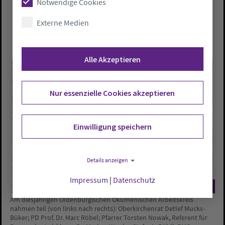
Notwendige Cookies
Externe Medien
Alle Akzeptieren
Nur essenzielle Cookies akzeptieren
Einwilligung speichern
Details anzeigen
Impressum
|
Datenschutz
©
Am diesjährigen Oldenburgischen Ökumenischen Arbeitskreis
nahmen teil (von links nach rechts): Oberkirchenrat Detlef Mucks-
Büker; PD Prof. Dr. Marc Röbel; Pfarrer Torsten Nowak, Referent für