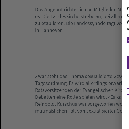
W
Das Angebot richte sich an Mitglieder, Mit
s
es. Die Landeskirche strebe an, bei allen 
W
zu etablieren. Die Landessynode tagt von Di
V
in Hannover.
Zwar steht das Thema sexualisierte Gewalt 
Tagesordnung. Es wird allerdings erwartet,
Ratsvorsitzenden der Evangelischen Kirche 
Debatten eine Rolle spielen wird. «Es kan
Reinbold. Kurschus war vorgeworfen worden
mutmaßlichen Fall von sexualisierter Gew