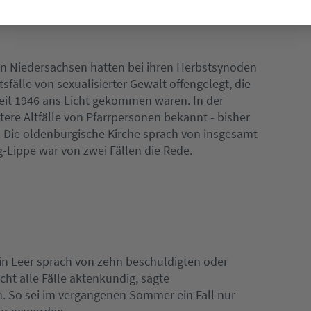
in Niedersachsen hatten bei ihren Herbstsynoden
fälle von sexualisierter Gewalt offengelegt, die
eit 1946 ans Licht gekommen waren. In der
re Altfälle von Pfarrpersonen bekannt - bisher
s. Die oldenburgische Kirche sprach von insgesamt
Lippe war von zwei Fällen die Rede.
z in Leer sprach von zehn beschuldigten oder
cht alle Fälle aktenkundig, sagte
. So sei im vergangenen Sommer ein Fall nur