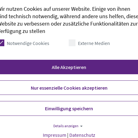
ir nutzen Cookies auf unserer Website. Einige von ihnen
arbeitende und Gäste des Kirchenparlamentes, hieß
ind technisch notwendig, während andere uns helfen, dies
größeren Veranstaltungen künftig Schutzkonzepte
ebsite zu verbessern oder zusätzliche Funktionalitäten zur
enstag bis Freitag im diakonischen Henriettenstift
erfügung zu stellen
Notwendige Cookies
Externe Medien
Alle Akzeptieren
bei der Herbstsitzung nicht ausdrücklich auf der
Nur essenzielle Cookies akzeptieren
 dass es nach dem Rücktritt der früheren
in Deutschland (EKD), Annette Kurschus, in den
n immer irgendwo aufploppen», sagte Läger-
Einwilligung speichern
, sie sei nicht transparent mit einem
alt umgegangen.
Details anzeigen
Impressum
|
Datenschutz