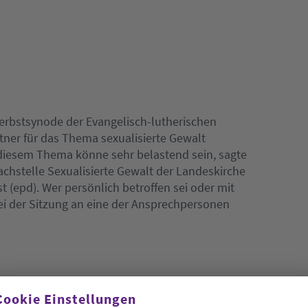
erbstsynode der Evangelisch-lutherischen
ner für das Thema sexualisierte Gewalt
 diesem Thema könne sehr belastend sein, sagte
achstelle Sexualisierte Gewalt der Landeskirche
(epd). Wer persönlich betroffen sei oder mit
bei der Sitzung an eine der Ansprechpersonen
Cookie Einstellungen