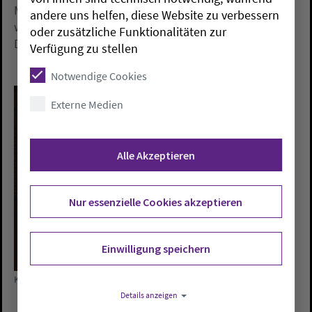
Mitarbeitende), Friedhof, Bau- und Liegenschaften
andere uns helfen, diese Website zu verbessern
wahr genommen. Der Sitz der Verwaltung ist
oder zusätzliche Funktionalitäten zur
Delmenhorst.
Verfügung zu stellen
Notwendige Cookies
Externe Medien
Alle Akzeptieren
Nur essenzielle Cookies akzeptieren
Einwilligung speichern
Kreispfarrer Jaedicke, Andreas Möller und Michael Koska (von links)
Details anzeigen