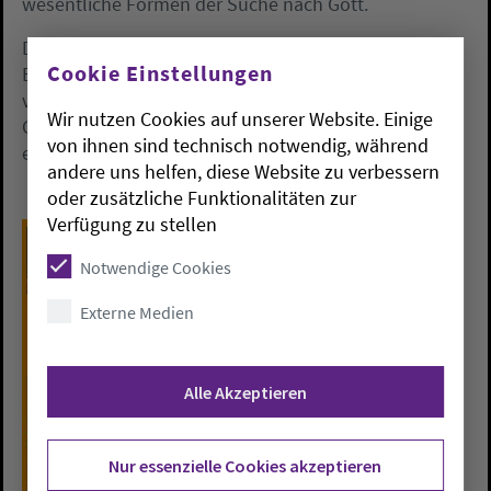
wesentliche Formen der Suche nach Gott.
Die Taizé-Andacht lädt um 18 Uhr Jugendliche und
Cookie Einstellungen
Erwachsene ein, still in der Gegenwart Gottes zu
verweilen und mit einfachen, mehrstimmigen
Wir nutzen Cookies auf unserer Website. Einige
Gesängen, Ansingen ab 17.40 Uhr, in den Lobpreis
von ihnen sind technisch notwendig, während
einzustimmen.
andere uns helfen, diese Website zu verbessern
oder zusätzliche Funktionalitäten zur
Verfügung zu stellen
Notwendige Cookies
Externe Medien
Alle Akzeptieren
Nur essenzielle Cookies akzeptieren